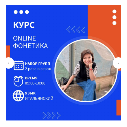
Державинский. Центр
изучения иностранных
языков
г. Санкт-Петербург
Измайловский пр., 7
посмотреть на карте
пн-пт: 10:00-22:00
сб, вс: 10:00-20:00
+7 (812) 615-80-71
Информация на сайте не является публичной офертой
mail@derzhavin.com