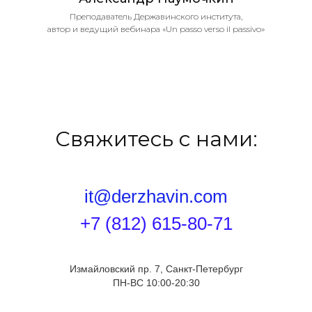
Преподаватель Державинского института,
автор и ведущий вебинара «Un passo verso il passivo»
Информация на сайте не является публичной офертой
mail@derzhavin.com
Свяжитесь с нами:
Сведения об образовательной
организации
Лицензия на осуществление
образовательной деятельности
it@derzhavin.com
+7 (812) 615-80-71
Общее
Языки
О нас
Итальянский
Измайловский пр. 7, Санкт-Петербург
Расписание
Английский
ПН-ВС 10:00-20:30
Акции
Китайский