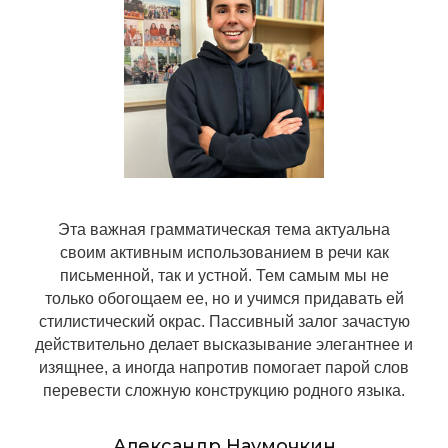
Эта важная грамматическая тема актуальна
2026 Державинский Центр
своим активным использованием в речи как
г. Санкт-Петербург
письменной, так и устной. Тем самым мы не
Измайловский пр., 7
только обогощаем ее, но и учимся придавать ей
стилистический окрас. Пассивный залог зачастую
посмотреть на карте
действительно делает высказывание элегантнее и
изящнее, а иногда напротив помогает парой слов
пн-пт: 10:00-22:00
перевести сложную конструкцию родного языка.
сб, вс: 10:00-20:00
Александр Наумочкин
+7 (812) 615-80-71