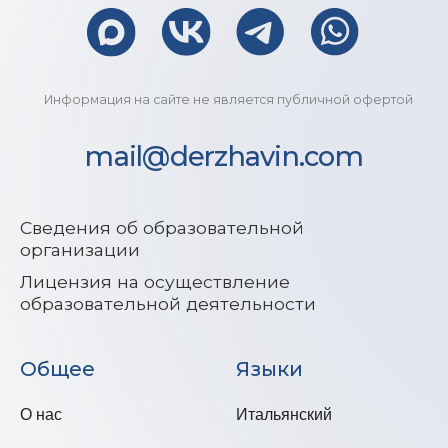
Общее
Языки
О нас
Итальянский
Расписание
Английский
Акции
Китайский
Партнеры
Экзамен CELI
Вопросы и ответы
Экзамен PLIDA
Контакты
Экзамен CILS
Обучение
Полезное
Онлайн обучение
Видеоматериалы
Видеоблог
Коворкинг и аренда
Оферта
Согласие на обработку
персональных данных