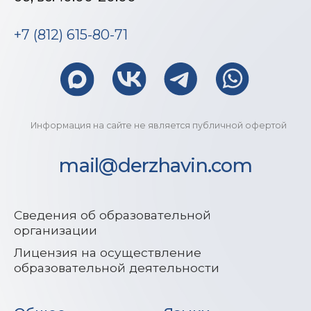
организации
Лицензия на осуществление
образовательной деятельности
Общее
Языки
О нас
Итальянский
Расписание
Английский
Акции
Китайский
Партнеры
Экзамен CELI
Вопросы и ответы
Экзамен PLIDA
Контакты
Экзамен CILS
Обучение
Полезное
Онлайн обучение
Видеоматериалы
Видеоблог
Коворкинг и аренда